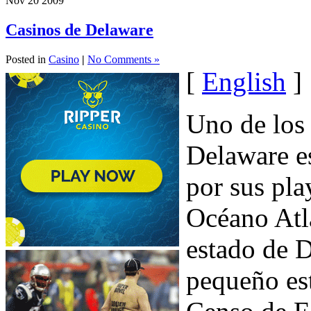
Nov
20
2009
Casinos de Delaware
Posted in
Casino
|
No Comments »
[
English
]
Uno de los 
Delaware e
por sus pla
Océano Atlá
estado de D
pequeño est