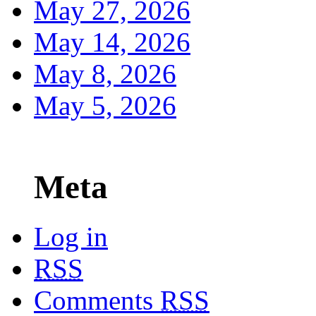
May 27, 2026
May 14, 2026
May 8, 2026
May 5, 2026
Meta
Log in
RSS
Comments
RSS