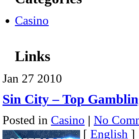
Casino
Links
Jan
27
2010
Sin City – Top Gamblin
Posted in
Casino
|
No Comm
[
English
]