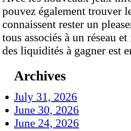
pouvez également trouver l
connaissent rester un please
tous associés à un réseau et 
des liquidités à gagner est 
Archives
July 31, 2026
June 30, 2026
June 24, 2026