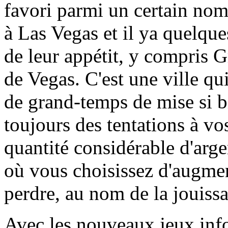
favori parmi un certain nom
à Las Vegas et il ya quelque
de leur appétit, y compris
de Vegas. C'est une ville qu
de grand-temps de mise si b
toujours des tentations à vo
quantité considérable d'arg
où vous choisissez d'augmen
perdre, au nom de la jouiss
Avec les nouveaux jeux info