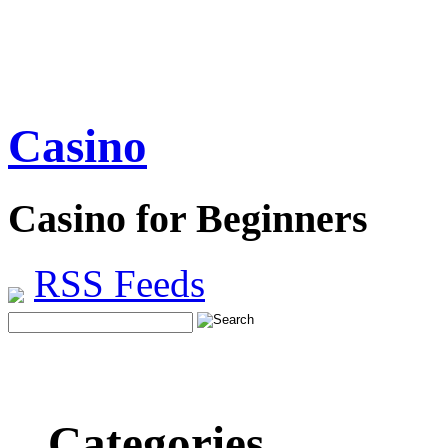
Casino
Casino for Beginners
RSS Feeds
Categories