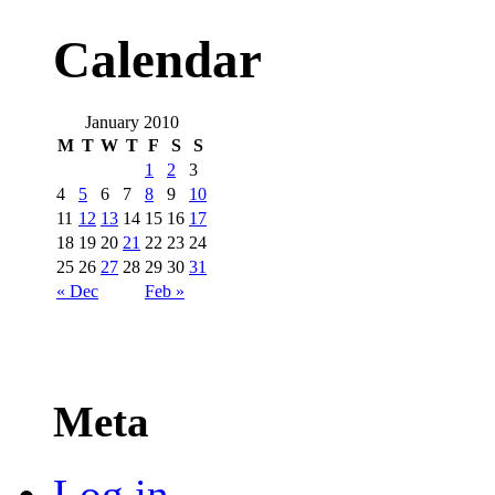
Calendar
January 2010
M
T
W
T
F
S
S
1
2
3
4
5
6
7
8
9
10
11
12
13
14
15
16
17
18
19
20
21
22
23
24
25
26
27
28
29
30
31
« Dec
Feb »
Meta
Log in