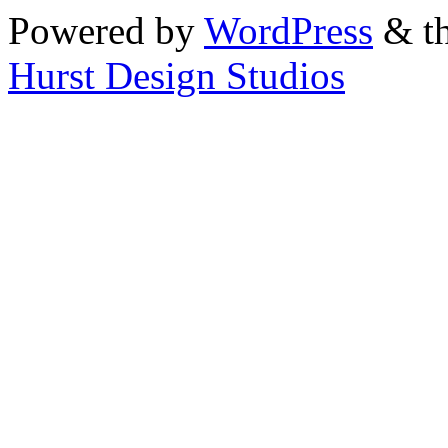
Powered by
WordPress
& th
Hurst Design Studios