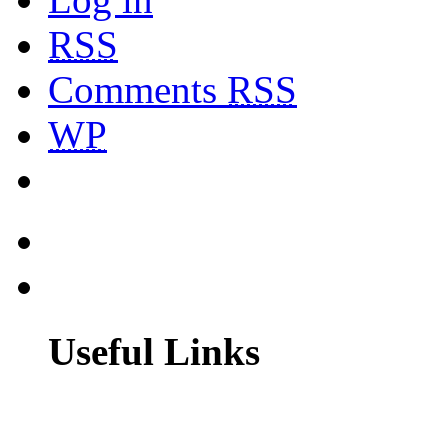
RSS
Comments
RSS
WP
Useful Links