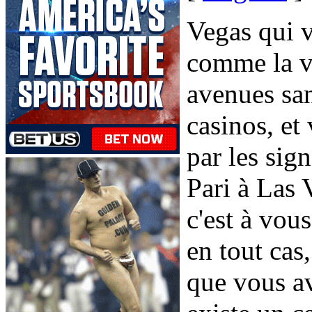
Vegas qui v
comme la vi
avenues sans
casinos, et
par les sign
Pari à Las V
c'est à vou
en tout cas
que vous av