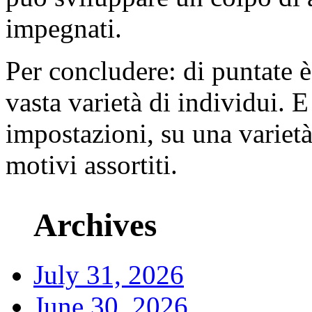
impegnati.
Per concludere: di puntate
vasta varietà di individui.
impostazioni, su una varietà
motivi assortiti.
Archives
July 31, 2026
June 30, 2026