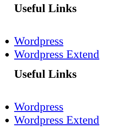
Useful Links
Wordpress
Wordpress Extend
Useful Links
Wordpress
Wordpress Extend