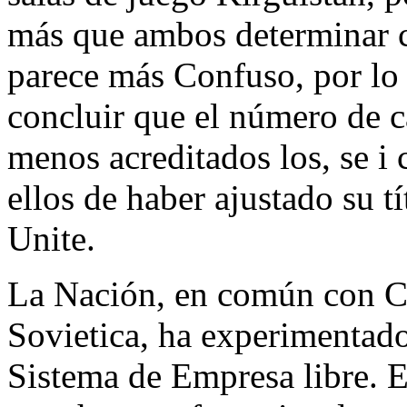
más que ambos determinar 
parece más Confuso, por lo
concluir que el número de c
menos acreditados los, se i 
ellos de haber ajustado su t
Unite.
La Nación, en común con Ca
Sovietica, ha experimentad
Sistema de Empresa libre. El