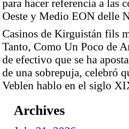
para hacer referencia a las 
Oeste y Medio EON delle N
Casinos de Kirguistán fils 
Tanto, Como Un Poco de Aná
de efectivo que se ha apo
de una sobrepuja, celebró 
Veblen hablo en el siglo XI
Archives