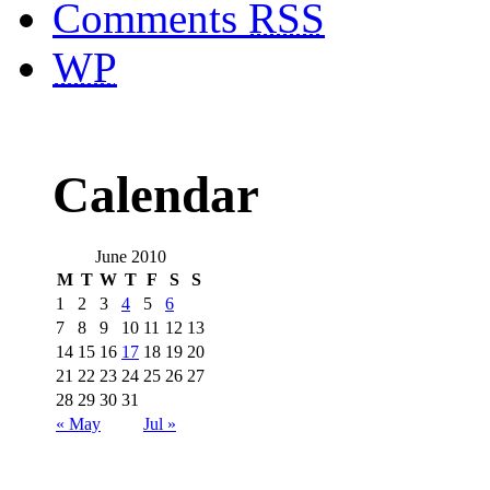
Comments
RSS
WP
Calendar
June 2010
M
T
W
T
F
S
S
1
2
3
4
5
6
7
8
9
10
11
12
13
14
15
16
17
18
19
20
21
22
23
24
25
26
27
28
29
30
31
« May
Jul »