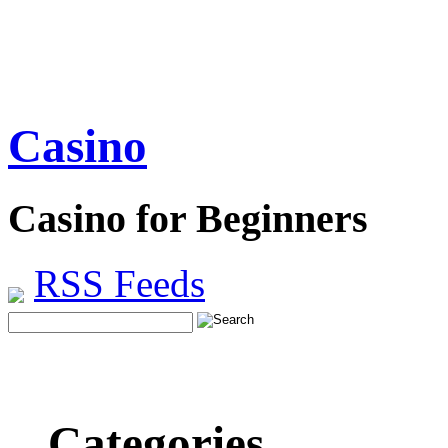
Casino
Casino for Beginners
RSS Feeds
Categories