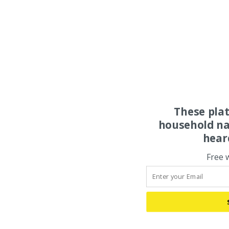
These pla
household na
hear
Free 