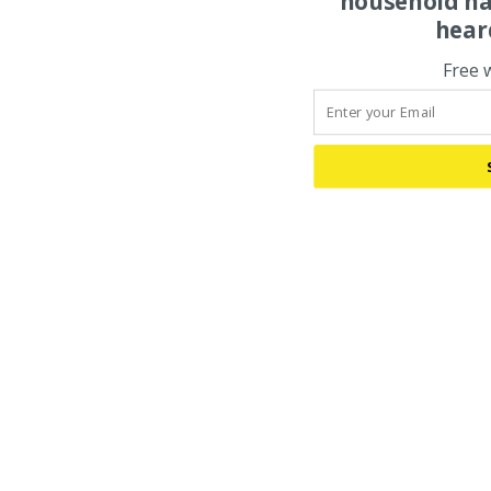
household na
hear
Free 