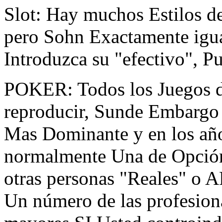
Slot: Hay muchos Estilos d
pero Sohn Exactamente igual
Introduzca su "efectivo", Pu
POKER: Todos los Juegos d
reproducir, Sunde Embargo 
Mas Dominante y en los a
normalmente Una de Opció
otras personas "Reales" o 
Un número de las profesion