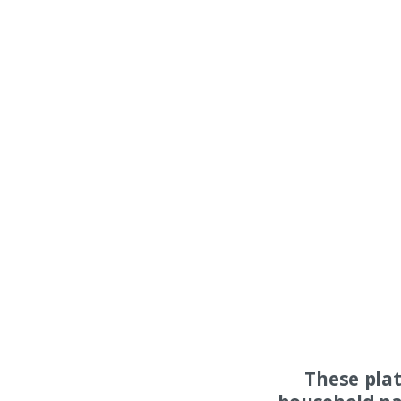
These pla