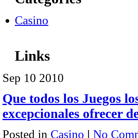
Casino
Links
Sep
10
2010
Que todos los Juegos lo
excepcionales ofrecer d
Posted in
Casino
|
No Comm