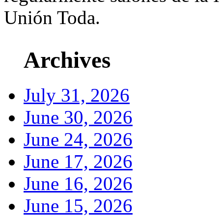
Unión Toda.
Archives
July 31, 2026
June 30, 2026
June 24, 2026
June 17, 2026
June 16, 2026
June 15, 2026