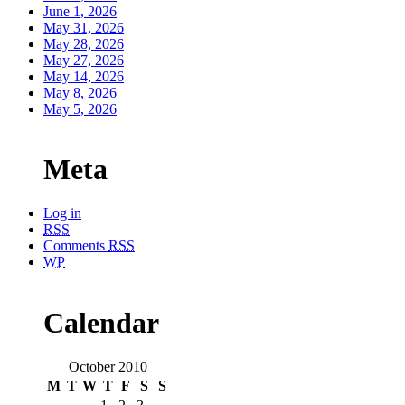
June 1, 2026
May 31, 2026
May 28, 2026
May 27, 2026
May 14, 2026
May 8, 2026
May 5, 2026
Meta
Log in
RSS
Comments
RSS
WP
Calendar
October 2010
M
T
W
T
F
S
S