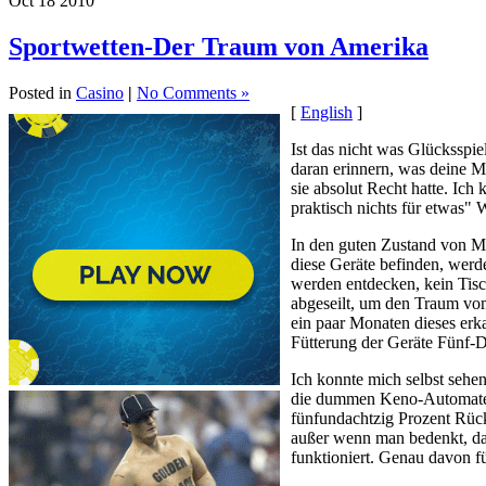
Oct
18
2010
Sportwetten-Der Traum von Amerika
Posted in
Casino
|
No Comments »
[
English
]
Ist das nicht was Glücksspie
daran erinnern, was deine M
sie absolut Recht hatte. Ich
praktisch nichts für etwas" 
In den guten Zustand von Mo
diese Geräte befinden, werde
werden entdecken, kein Tisc
abgeseilt, um den Traum vom
ein paar Monaten dieses erk
Fütterung der Geräte Fünf-D
Ich konnte mich selbst sehen
die dummen Keno-Automaten e
fünfundachtzig Prozent Rückz
außer wenn man bedenkt, darü
funktioniert. Genau davon f