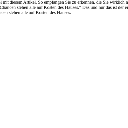
iel mit diesem Artikel. So empfangen Sie zu erkennen, die Sie wirklich
hancen stehen alle auf Kosten des Hauses." Das und nur das ist der ei
cen stehen alle auf Kosten des Hauses.