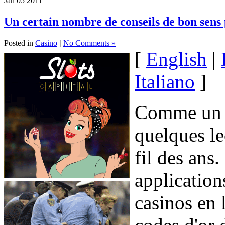
Jan
05
2011
Un certain nombre de conseils de bon sens 
Posted in
Casino
|
No Comments »
[
English
|
Italiano
]
Comme un jo
quelques le
fil des ans.
application
casinos en