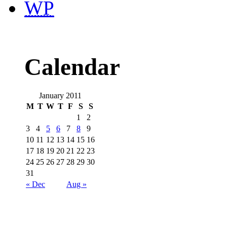
WP
Calendar
January 2011
M
T
W
T
F
S
S
1
2
3
4
5
6
7
8
9
10
11
12
13
14
15
16
17
18
19
20
21
22
23
24
25
26
27
28
29
30
31
« Dec
Aug »