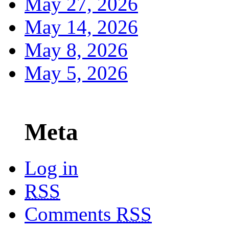
May 27, 2026
May 14, 2026
May 8, 2026
May 5, 2026
Meta
Log in
RSS
Comments
RSS