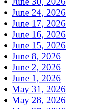
June 30, 2026
June 24, 2026
June 17, 2026
June 16, 2026
June 15, 2026
June 8, 2026
June 2, 2026
June 1, 2026
May 31, 2026
May 28, 2026