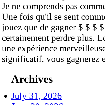
Je ne comprends pas commen
Une fois qu'il se sent com
jouez que de gagner $ $ $ $
certainement perdre plus. L
une expérience merveilleuse
significatif, vous gagnerez 
Archives
July 31, 2026