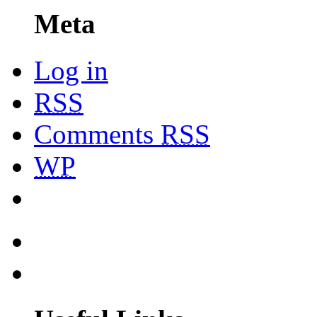
Meta
Log in
RSS
Comments
RSS
WP